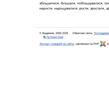
збільшитися, більшати, побільшуватися, по
нарости, нарощуватися, рости, зростати, 
© Академик, 2000-2026
Обратная связь:
Техподдерж
👣 Путешествия
Экспорт словарей на сайты
, сделанные на PHP,
Jo