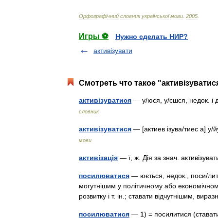
Орфограф
і
чний
словник
української
мови
.
2005
.
Игры ⚽
Нужно сделать НИР?
активізувати
Смотреть что такое "активізуватис
активізуватися
— у/юся, у/єшся, недок. і
словник
активізуватися
— [актиев ізува/тиес а] у/йу
мови
активізація
— ї, ж. Дія за знач. активізува
посилюватися
— юється, недок., поси/лити
могутнішим у політичному або економічному
розвитку і т. ін.; ставати відчутнішим, ви
посилюватися
— 1) = посилитися (ставати