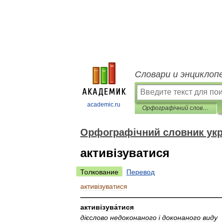
Словари и энциклоп
academic.ru
Орфографічний словник української мови
Орфографічний словник укр
активізуватися
Толкование
Перевод
актив
і
зуватися
————————————————————
актив
і
зува́тися
д
і
єслово
недоконаного
і
доконаного
виду