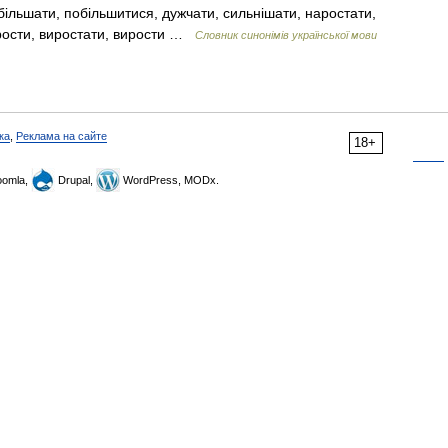
більшати, побільшитися, дужчати, сильнішати, наростати,
зрости, виростати, вирости …
Словник синонімів української мови
ка
,
Реклама на сайте
18+
omla,
Drupal,
WordPress, MODx.