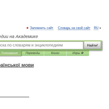
Запомнить сайт
Словарь на свой сайт
RU
едии на Академике
Найти!
Толкования
Переводы
Книги
Игры ⚽
аїнської мови
—————————