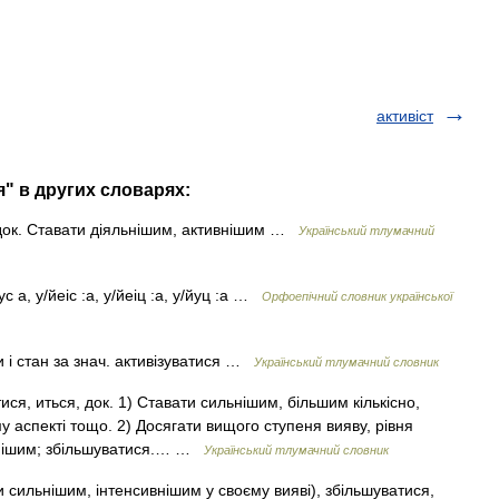
активіст
я" в других словарях:
 док. Ставати діяльнішим, активнішим …
Український тлумачний
с а, у/йеіс :а, у/йеіц :а, у/йуц :а …
Орфоепічний словник української
ти і стан за знач. активізуватися …
Український тлумачний словник
ся, иться, док. 1) Ставати сильнішим, більшим кількісно,
 аспекті тощо. 2) Досягати вищого ступеня вияву, рівня
разнішим; збільшуватися.… …
Український тлумачний словник
 сильнішим, інтенсивнішим у своєму вияві), збільшуватися,